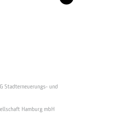
Team
Kontakt
Impressum
Datenschutz
E G Stadterneuerungs- und
Cookie-Richtlinien
sellschaft Hamburg mbH